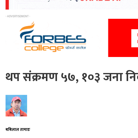
- ADVERTISEMENT -
थप संक्रमण ५७, १०३ जना न
बबिलाल तामाङ