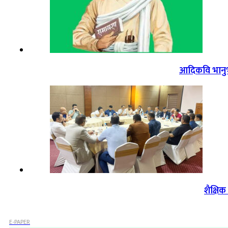
आदिकवि भानुभक
शैक्षि
E-PAPER