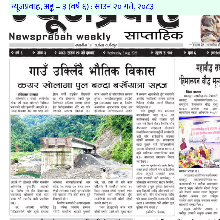
न्यूजप्रवाह, अङ्क – ३ (वर्ष ६) : साउन २० गते, २०८३