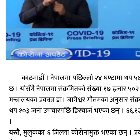
काठमाडौँ । नेपालमा पछिल्लो २४ घण्टामा थप ५
छ । योसँगै नेपालमा संक्रमितको संख्या १७ हजार ५०२
मन्त्रालयका प्रवक्ता डा। जागेश्वर गौतमका अनुसार स
थप १०३ जना उपचारपछि डिस्चार्ज भएका छन् । ६६.१२
।
यस्तै, मुलुकका ६ जिल्ला कोरोनामुक्त भएका छन् । प्