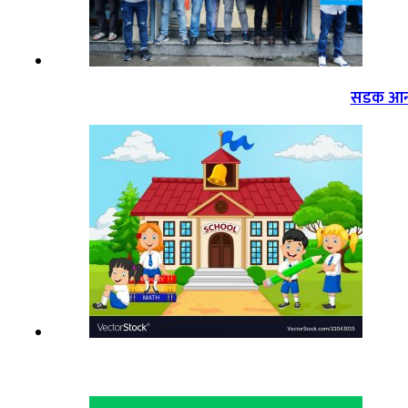
सडक आन्द