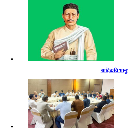
आदिकवि भानुभक