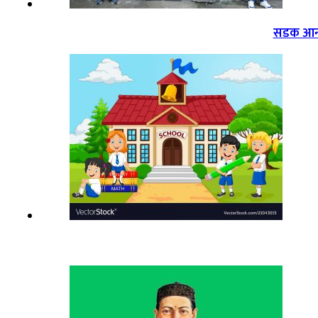
सडक आन्द