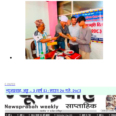
E-PAPER
न्यूजप्रवाह, अङ्क – ३ (वर्ष ६) : साउन २० गते, २०८३