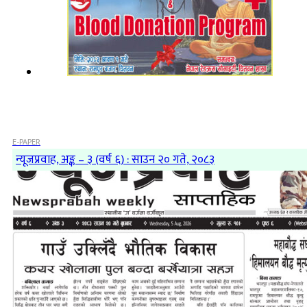
E-PAPER
न्यूजप्रवाह, अङ्क – ३ (वर्ष ६) : साउन २० गते, २०८३