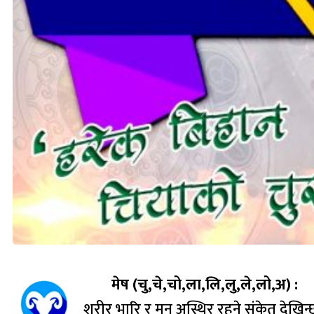
मेष (चु,चे,चो,ला,लि,लु,ले,लो,अ) :
शरीर भारि र मन अस्थिर रहने संकेत देखिन्