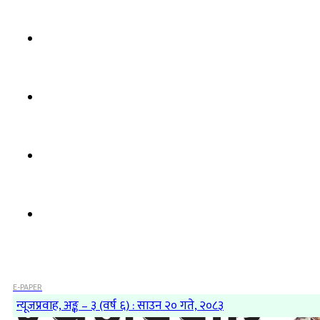
E-PAPER
न्यूजप्रवाह, अङ्क – ३ (वर्ष ६) : साउन २० गते, २०८३