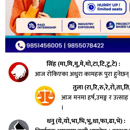
सिंह (मा,मि,मु,मे,मो,टा,टि,टु,टे) :
आज रोकिएका अधुरा कामहरू पुरा हुनेछन् । 
तुला (रा,रि,रु,रे,रो,ता,ति,
आज मनमा हर्ष,उमङ्ग र उत्सा
।
धनु (ये,यो,भा,भि,भु,धा,फा,ढा,भे) :