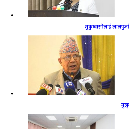
सुकुम्वासीलाई लालपुर्ज
मुल