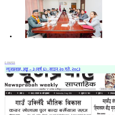
E-PAPER
न्यूजप्रवाह, अङ्क – ३ (वर्ष ६) : साउन २० गते, २०८३