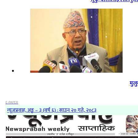
मुल
E-PAPER
न्यूजप्रवाह, अङ्क – ३ (वर्ष ६) : साउन २० गते, २०८३